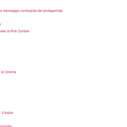
o e messaggio ecologista del protagonista
n
emake di Rob Zombie
e al cinema
il trailer
Gangster