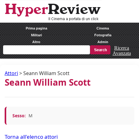
Prima pagina
Cinema
Militari
Fotografia
Altro
Admin
Ricerca
Avanzata
Attori
>
Seann William Scott
Seann William Scott
Sesso:
M
Torna all'elenco attori