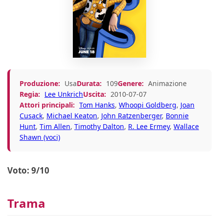
Produzione:
Usa
Durata:
109
Genere:
Animazione
Regia:
Lee Unkrich
Uscita:
2010-07-07
Attori principali:
Tom Hanks
,
Whoopi Goldberg
,
Joan
Cusack
,
Michael Keaton
,
John Ratzenberger
,
Bonnie
Hunt
,
Tim Allen
,
Timothy Dalton
,
R. Lee Ermey
,
Wallace
Shawn (voci)
Voto: 9/10
Trama