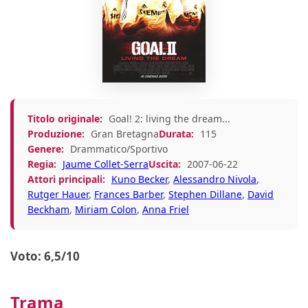
Titolo originale:
Goal! 2: living the dream...
Produzione:
Gran Bretagna
Durata:
115
Genere:
Drammatico/Sportivo
Regia:
Jaume Collet-Serra
Uscita:
2007-06-22
Attori principali:
Kuno Becker
,
Alessandro Nivola
,
Rutger Hauer
,
Frances Barber
,
Stephen Dillane
,
David
Beckham
,
Miriam Colon
,
Anna Friel
Voto: 6,5/10
Trama