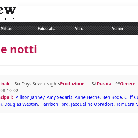
Militari
Fotografia
Altro
Admin
te notti
inale:
Six Days Seven Nights
Produzione:
USA
Durata:
98
Genere:
98-10-02
cipali:
Allison Janney
,
Amy Sedaris
,
Anne Heche
,
Ben Bode
,
Cliff C
r
,
Douglas Weston
,
Harrison Ford
,
Jacqueline Obradors
,
Temuera M