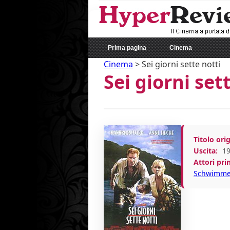
Prima pagina
Cinema
Cinema
>
Sei giorni sette notti
Sei giorni set
Titolo orig
Uscita:
19
Attori prin
Schwimme