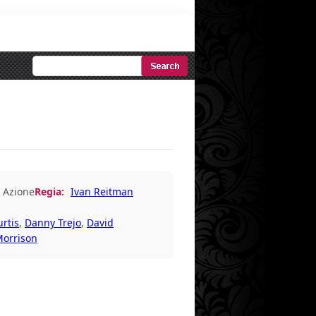
Ricerca
Avanzata
Azione
Regia:
Ivan Reitman
urtis
,
Danny Trejo
,
David
orrison