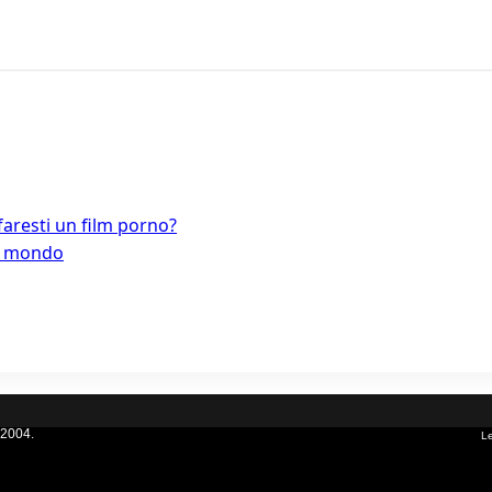
faresti un film porno?
el mondo
 2004.
Le