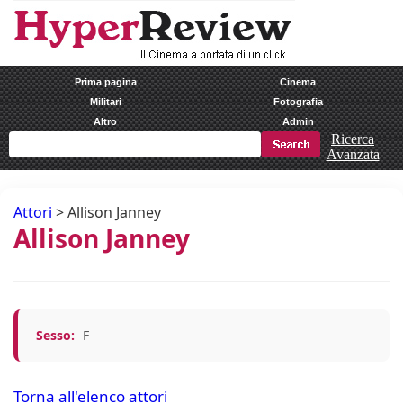
Prima pagina
Cinema
Militari
Fotografia
Altro
Admin
Ricerca
Avanzata
Attori
>
Allison Janney
Allison Janney
Sesso:
F
Torna all'elenco attori