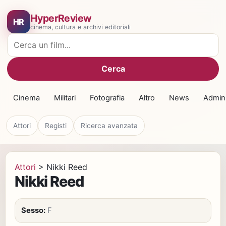
HyperReview
HR
cinema, cultura e archivi editoriali
Cerca film
Cerca
Cinema
Militari
Fotografia
Altro
News
Admin
Attori
Registi
Ricerca avanzata
Attori
>
Nikki Reed
Nikki Reed
Sesso:
F