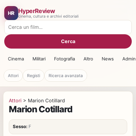
HyperReview
HR
cinema, cultura e archivi editoriali
Cerca film
Cerca
Cinema
Militari
Fotografia
Altro
News
Admin
Attori
Registi
Ricerca avanzata
Attori
>
Marion Cotillard
Marion Cotillard
Sesso:
F