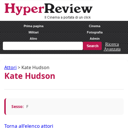
Prima pagina
Cinema
Militari
Fotografia
Altro
Admin
Ricerca
Avanzata
Attori
>
Kate Hudson
Kate Hudson
Sesso:
F
Torna all'elenco attori