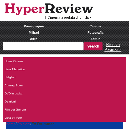
Prima pagina
Cinema
Militari
Fotografia
Altro
Admin
Ricerca
Avanzata
Home Cinema
Lista Alfabetica
I Migliori
Coming Soon
DVD in uscita
Opinioni
Film per Genere
Lista by Voto
Home
Opinioni
Ex Drummer