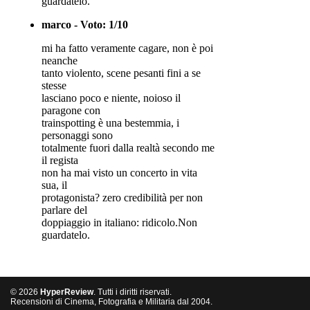
guardatelo.
marco - Voto: 1/10
mi ha fatto veramente cagare, non è poi
neanche
tanto violento, scene pesanti fini a se
stesse
lasciano poco e niente, noioso il
paragone con
trainspotting è una bestemmia, i
personaggi sono
totalmente fuori dalla realtà secondo me
il regista
non ha mai visto un concerto in vita
sua, il
protagonista? zero credibilità per non
parlare del
doppiaggio in italiano: ridicolo.Non
guardatelo.
© 2026
HyperReview
. Tutti i diritti riservati.
Recensioni di Cinema, Fotografia e Militaria dal 2004.