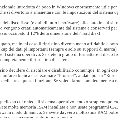
funzionale introdotta da poco in Windows enormemente utile per 
che si divertono a smanettare con le impostazioni del sistema o
o del disco fisso (e quindi tutto il software) allo stato in cui si
istino vengono creati automaticamente dal sistema e conservati 
pazio occupato il 12% della dimensione dell’hard disk!
pato, ma in tal caso il ripristino diventa meno affidabile e po
kup dei dati pi importanti (sempre e solo su supporti di marca) e
e il sistema operativo. Se siete in grado di formattare il disco fi
 completamente il ripristino di sistema.
sino decidere di rischiare e disabilitarlo comunque. In ogni caso
u un’area bianca e selezionare “Propriet”, andate poi su “Ripris
a dedicare a questa funzione. Se volete farne completamente a m
e quello su cui risiede il sistema operativo lento o strapieno pote
 avete molta memoria RAM installata e non usate programmi CAD
dows in modo dinamico. Se avete davvero moltissima RAM potrest
amo nessuna responsabilit in proposito.