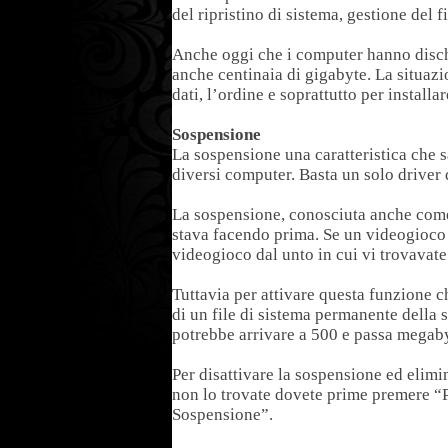
del ripristino di sistema, gestione del f
Anche oggi che i computer hanno dischi 
anche centinaia di gigabyte. La situazio
dati, l’ordine e soprattutto per installa
Sospensione
La sospensione una caratteristica che 
diversi computer. Basta un solo driver 
La sospensione, conosciuta anche come 
stava facendo prima. Se un videogioco 
videogioco dal unto in cui vi trovavate
Tuttavia per attivare questa funzione c
di un file di sistema permanente della 
potrebbe arrivare a 500 e passa megabyt
Per disattivare la sospensione ed elimin
non lo trovate dovete prime premere “Pa
Sospensione”.