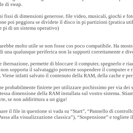
ile di swap.
fissi di dimensioni generose, file video, musicali, giochi e fo
ne poi peggiora se dividete il disco in pi partizioni (pratica ut
re pi di un sistema operativo)
sarebbe molto utile se non fosse cos poco compatibile. Ha mostr
di una qualunque periferica non la supporti correttamente e dive
ibernazione, permette di bloccare il computer, spegnerlo e riac
non sopporta il salvataggio potreste sospendere il computer e 
. Viene infatti salvato il contenuto della RAM, della cache e per
he probabilmente finirete per utilizzare pochissimo per via dei 
stessa dimensione della RAM installata sul vostro sistema. Stia
e, se non addirittura a un giga!
are il file in questione si vada su “Start”, “Pannello di control
ssa alla visualizzazione classica”), “Sospensione” e togliete il