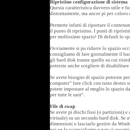
Ripristino configurazione di sistema
Questa caratteristica davvero utile e 
distrattamente, ma ancor pi per coloro 
Permette infatti di riportare il contenut
il punto di ripristino. I punti di ripr
per moltissimo spazio! Di default lo s
Ovviamente si pu ridurre lo spazio occu
consigliamo di fare giornalmente il bac
gli hard disk tranne quello su cui risied
potreste anche scegliere di disabilitare
Se avete bisogno di spazio potreste per
computer” fare click con tasto destro s
potete impostare al meglio lo spazio d
per tutte le unit”.
File di swap
Se avete pi dischi fissi (o partizioni) 
virtuale) su un secondo hard disk. Se
dimensioni o lasciarlo gestire da Win
noi ve lo sconsigliamo e non ci assumi