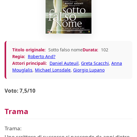
Titolo originale:
Sotto falso nome
Durata:
102
Regia:
Roberto And?
Attori principali:
Daniel Auteuil
,
Greta Scacchi
,
Anna
Mouglalis
,
Michael Lonsdale
,
Giorgio Lupano
Voto: 7,5/10
Trama
Trama:
Uno scrittore di successo si nasconde da anni dietro