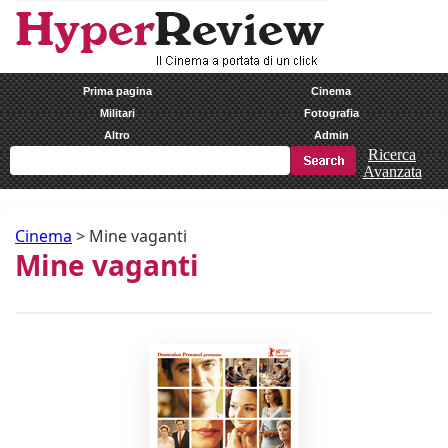
Prima pagina
Cinema
Militari
Fotografia
Altro
Admin
Ricerca
Avanzata
Cinema
>
Mine vaganti
Mine vaganti