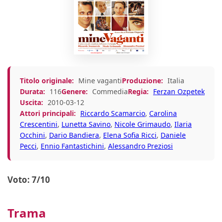
Titolo originale:
Mine vaganti
Produzione:
Italia
Durata:
116
Genere:
Commedia
Regia:
Ferzan Ozpetek
Uscita:
2010-03-12
Attori principali:
Riccardo Scamarcio
,
Carolina
Crescentini
,
Lunetta Savino
,
Nicole Grimaudo
,
Ilaria
Occhini
,
Dario Bandiera
,
Elena Sofia Ricci
,
Daniele
Pecci
,
Ennio Fantastichini
,
Alessandro Preziosi
Voto: 7/10
Trama