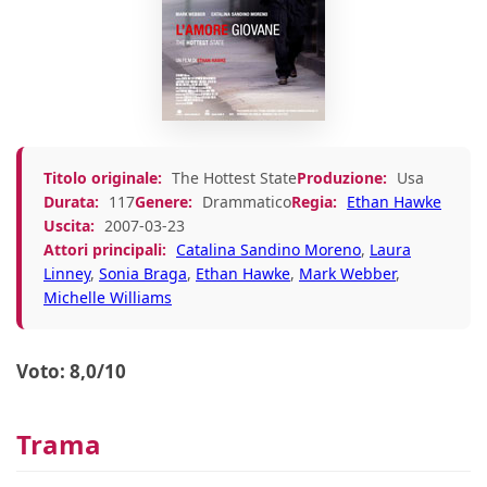
Titolo originale:
The Hottest State
Produzione:
Usa
Durata:
117
Genere:
Drammatico
Regia:
Ethan Hawke
Uscita:
2007-03-23
Attori principali:
Catalina Sandino Moreno
,
Laura
Linney
,
Sonia Braga
,
Ethan Hawke
,
Mark Webber
,
Michelle Williams
Voto: 8,0/10
Trama