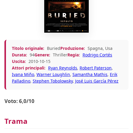
Titolo originale:
Buried
Produzione:
Spagna, Usa
Durata:
94
Genere:
Thriller
Regia:
Rodrigo Cortés
Uscita:
2010-10-15
Attori principali:
Ryan Reynolds
,
Robert Paterson
,
Ivana Miño
,
Warner Loughlin
,
Samantha Mathis
,
Erik
Palladino
,
Stephen Tobolowsky
,
José Luis García Pérez
Voto: 6,0/10
Trama