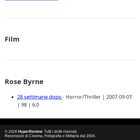
Film
Rose Byrne
28 settimane dopo
- Horror/Thriller | 2007-09-07
| 98 | 6,0
© 2026
HyperReview
. Tutti i diritti riservati.
Recensioni di Cinema, Fotografia e Militaria dal 2004.