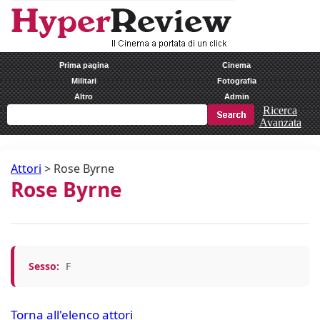
Prima pagina
Cinema
Militari
Fotografia
Altro
Admin
Ricerca
Avanzata
Attori
>
Rose Byrne
Rose Byrne
Sesso:
F
Torna all'elenco attori