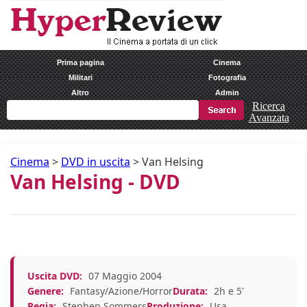
Prima pagina
Cinema
Militari
Fotografia
Altro
Admin
Ricerca
Avanzata
Cinema
>
DVD in uscita
>
Van Helsing
Van Helsing - DVD
Uscita DVD:
07 Maggio 2004
Genere:
Fantasy/Azione/Horror
Durata:
2h e 5'
Regia:
Stephen Sommers
Produzione:
Usa