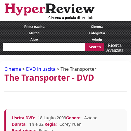
Prima pagina
Cinema
Militari
Fotografia
Altro
Admin
Ricerca
Avanzata
Cinema
>
DVD in uscita
>
The Transporter
The Transporter - DVD
Uscita DVD:
18 Luglio 2003
Genere:
Azione
Durata:
1h e 32'
Regia:
Corey Yuen
Produzione:
Francia