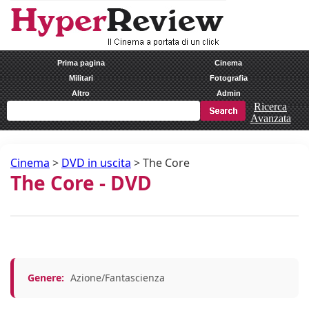
Prima pagina
Cinema
Militari
Fotografia
Altro
Admin
Ricerca
Avanzata
Cinema
>
DVD in uscita
>
The Core
The Core - DVD
Genere:
Azione/Fantascienza