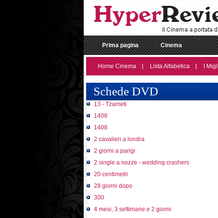
Prima pagina
Cinema
Home Cinema
Lista Alfabetica
I Migl
Schede DVD
13 - Tzameti
1408
1408
2 cavalieri a londra
2 giorni a parigi
2 single a nozze - wedding crashers
20 centimetri
28 giorni dopo
300
4 mesi, 3 settimane e 2 giorni