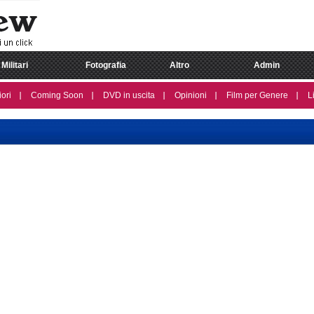
Militari
Fotografia
Altro
Admin
iori
Coming Soon
DVD in uscita
Opinioni
Film per Genere
L