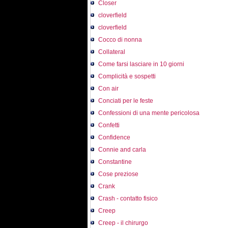
Closer
cloverfield
cloverfield
Cocco di nonna
Collateral
Come farsi lasciare in 10 giorni
Complicità e sospetti
Con air
Conciati per le feste
Confessioni di una mente pericolosa
Confetti
Confidence
Connie and carla
Constantine
Cose preziose
Crank
Crash - contatto fisico
Creep
Creep - il chirurgo