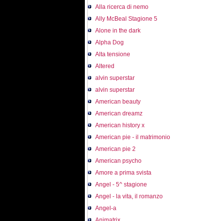
Alla ricerca di nemo
Ally McBeal Stagione 5
Alone in the dark
Alpha Dog
Alta tensione
Altered
alvin superstar
alvin superstar
American beauty
American dreamz
American history x
American pie - il matrimonio
American pie 2
American psycho
Amore a prima svista
Angel - 5^ stagione
Angel - la vita, il romanzo
Angel-a
Animatrix