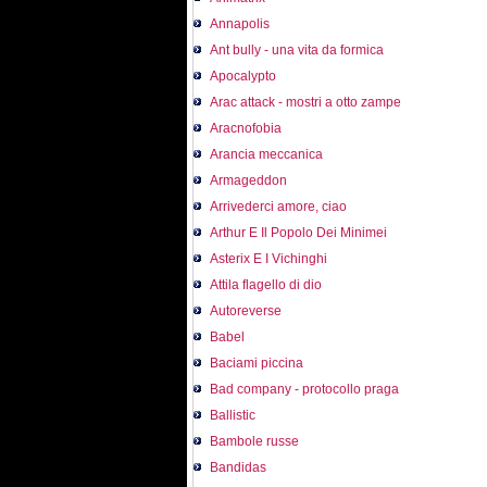
Annapolis
Ant bully - una vita da formica
Apocalypto
Arac attack - mostri a otto zampe
Aracnofobia
Arancia meccanica
Armageddon
Arrivederci amore, ciao
Arthur E Il Popolo Dei Minimei
Asterix E I Vichinghi
Attila flagello di dio
Autoreverse
Babel
Baciami piccina
Bad company - protocollo praga
Ballistic
Bambole russe
Bandidas