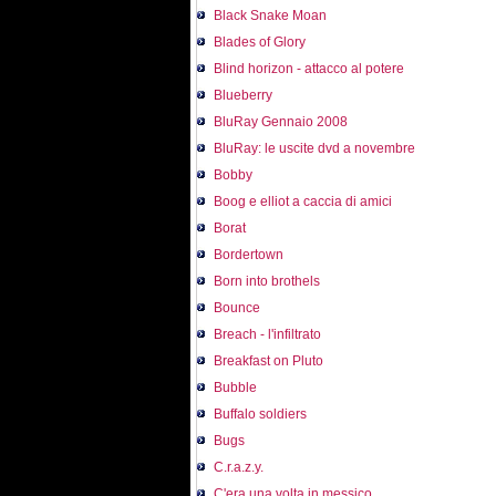
Black Snake Moan
Blades of Glory
Blind horizon - attacco al potere
Blueberry
BluRay Gennaio 2008
BluRay: le uscite dvd a novembre
Bobby
Boog e elliot a caccia di amici
Borat
Bordertown
Born into brothels
Bounce
Breach - l'infiltrato
Breakfast on Pluto
Bubble
Buffalo soldiers
Bugs
C.r.a.z.y.
C'era una volta in messico