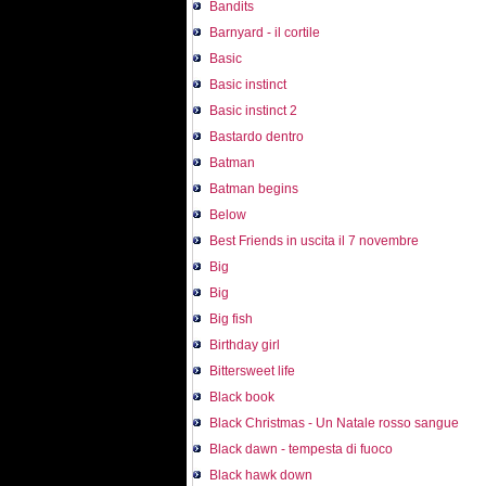
Bandits
Barnyard - il cortile
Basic
Basic instinct
Basic instinct 2
Bastardo dentro
Batman
Batman begins
Below
Best Friends in uscita il 7 novembre
Big
Big
Big fish
Birthday girl
Bittersweet life
Black book
Black Christmas - Un Natale rosso sangue
Black dawn - tempesta di fuoco
Black hawk down