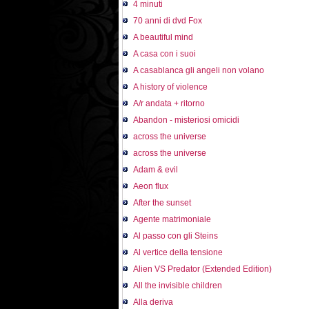
4 minuti
70 anni di dvd Fox
A beautiful mind
A casa con i suoi
A casablanca gli angeli non volano
A history of violence
A/r andata + ritorno
Abandon - misteriosi omicidi
across the universe
across the universe
Adam & evil
Aeon flux
After the sunset
Agente matrimoniale
Al passo con gli Steins
Al vertice della tensione
Alien VS Predator (Extended Edition)
All the invisible children
Alla deriva