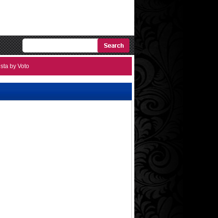
Ricerca
ista by Voto
Avanzata