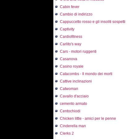
Cabin fever
Cambio di indirizzo
Cappuccetto rosso e gli insoliti sospetti
Captivity
Cardiofitness
Carlito's way
Cars - motori ruggenti
Casanova
Casino royale
Catacombs - Il mondo dei morti
Cattive inclinazioni
Catwoman
Cavallo d'acciaio
cemento armato
Centochiodi
Chicken little - amici per le penne
Cinderella man
Clerks 2