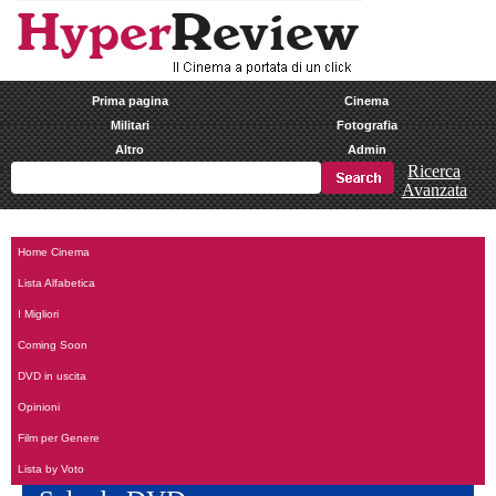
Prima pagina
Cinema
Militari
Fotografia
Altro
Admin
Ricerca
Avanzata
Home Cinema
Lista Alfabetica
I Migliori
Coming Soon
DVD in uscita
Opinioni
Film per Genere
Lista by Voto