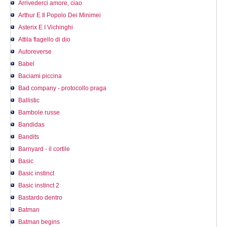
Arrivederci amore, ciao
Arthur E Il Popolo Dei Minimei
Asterix E I Vichinghi
Attila flagello di dio
Autoreverse
Babel
Baciami piccina
Bad company - protocollo praga
Ballistic
Bambole russe
Bandidas
Bandits
Barnyard - il cortile
Basic
Basic instinct
Basic instinct 2
Bastardo dentro
Batman
Batman begins