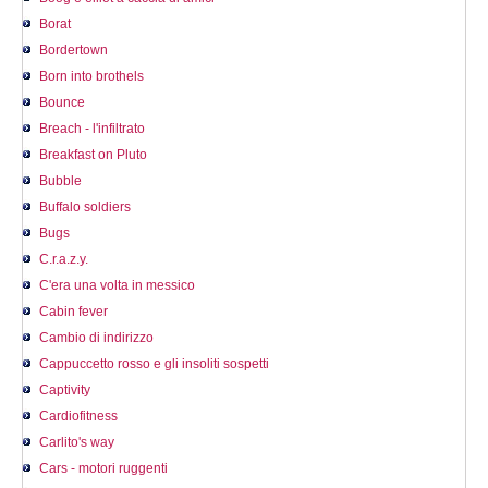
Borat
Bordertown
Born into brothels
Bounce
Breach - l'infiltrato
Breakfast on Pluto
Bubble
Buffalo soldiers
Bugs
C.r.a.z.y.
C'era una volta in messico
Cabin fever
Cambio di indirizzo
Cappuccetto rosso e gli insoliti sospetti
Captivity
Cardiofitness
Carlito's way
Cars - motori ruggenti