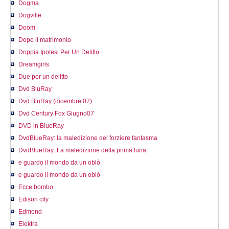
Dogma
Dogville
Doom
Dopo il matrimonio
Doppia Ipotesi Per Un Delitto
Dreamgirls
Due per un delitto
Dvd BluRay
Dvd BluRay (dicembre 07)
Dvd Century Fox Giugno07
DVD in BlueRay
DvdBlueRay: la maledizione del forziere fantasma
DvdBlueRay: La maledizione della prima luna
e guardo il mondo da un oblò
e guardo il mondo da un oblò
Ecce bombo
Edison city
Edmond
Elektra