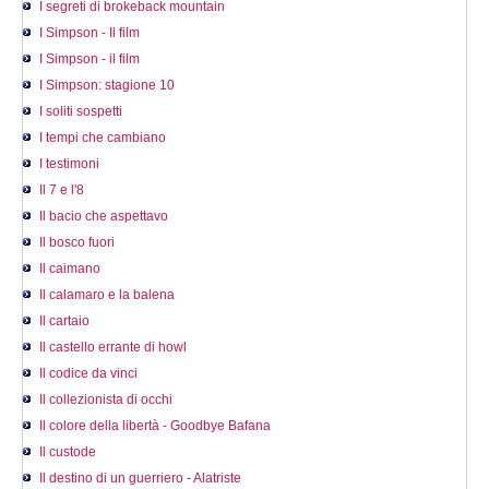
I segreti di brokeback mountain
I Simpson - Il film
I Simpson - il film
I Simpson: stagione 10
I soliti sospetti
I tempi che cambiano
I testimoni
Il 7 e l'8
Il bacio che aspettavo
Il bosco fuori
Il caimano
Il calamaro e la balena
Il cartaio
Il castello errante di howl
Il codice da vinci
Il collezionista di occhi
Il colore della libertà - Goodbye Bafana
Il custode
Il destino di un guerriero - Alatriste