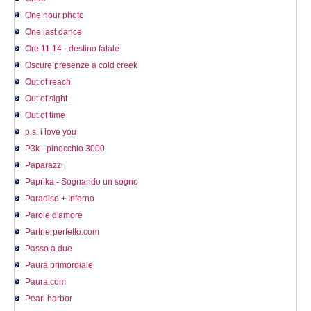
One hour photo
One last dance
Ore 11.14 - destino fatale
Oscure presenze a cold creek
Out of reach
Out of sight
Out of time
p.s. i love you
P3k - pinocchio 3000
Paparazzi
Paprika - Sognando un sogno
Paradiso + Inferno
Parole d'amore
Partnerperfetto.com
Passo a due
Paura primordiale
Paura.com
Pearl harbor