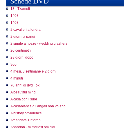
Schede DVD
13 - Tzameti
1408
1408
2 cavalieri a londra
2 giorni a parigi
2 single a nozze - wedding crashers
20 centimetri
28 giorni dopo
300
4 mesi, 3 settimane e 2 giorni
4 minuti
70 anni di dvd Fox
A beautiful mind
A casa con i suoi
A casablanca gli angeli non volano
A history of violence
A/r andata + ritorno
Abandon - misteriosi omicidi