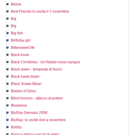
Below
Best Friends in uscita il 7 novembre
Big
Big
Big fish
Birthday girl
Bittersweet life
Black book
Black Christmas - Un Natale rosso sangue
Black dawn - tempesta di fuoco
Black hawk down
Black Snake Moan
Blades of Glory
Blind horizon - attacco al potere
Blueberry
BluRay Gennaio 2008
BluRay: le uscite dvd a novembre
Bobby
Boog e elliot a caccia di amici