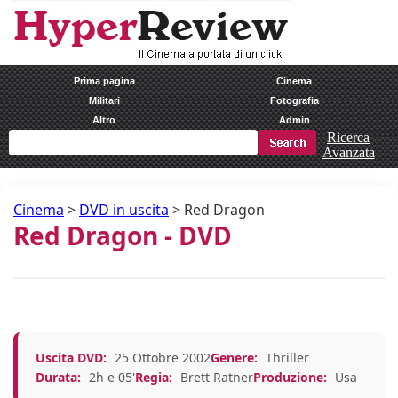
Prima pagina
Cinema
Militari
Fotografia
Altro
Admin
Ricerca
Avanzata
Cinema
>
DVD in uscita
>
Red Dragon
Red Dragon - DVD
Uscita DVD:
25 Ottobre 2002
Genere:
Thriller
Durata:
2h e 05'
Regia:
Brett Ratner
Produzione:
Usa