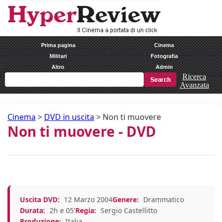
Prima pagina
Cinema
Militari
Fotografia
Altro
Admin
Ricerca
Avanzata
Cinema
>
DVD in uscita
>
Non ti muovere
Non ti muovere - DVD
Uscita DVD:
12 Marzo 2004
Genere:
Drammatico
Durata:
2h e 05'
Regia:
Sergio Castellitto
Produzione:
Italia