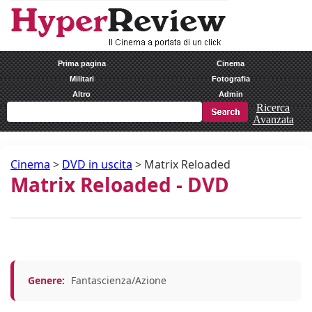
Prima pagina
Cinema
Militari
Fotografia
Altro
Admin
Ricerca
Avanzata
Cinema
>
DVD in uscita
>
Matrix Reloaded
Matrix Reloaded - DVD
Genere:
Fantascienza/Azione