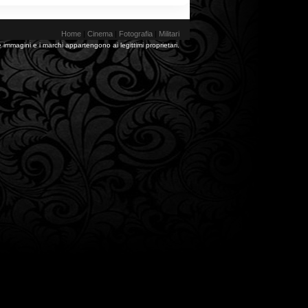
Home
|
Cinema
|
Fotografia
|
Militari
 immagini e i marchi appartengono ai legittimi proprietari.