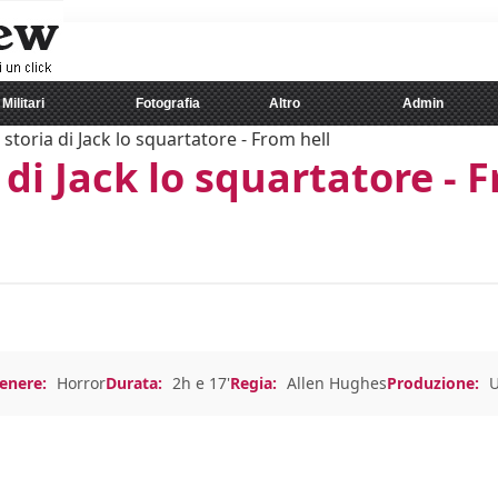
Militari
Fotografia
Altro
Admin
 storia di Jack lo squartatore - From hell
 di Jack lo squartatore - F
enere:
Horror
Durata:
2h e 17'
Regia:
Allen Hughes
Produzione: