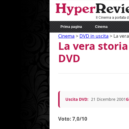
Prima pagina
Cinema
Cinema
>
DVD in uscita
>
La vera
La vera storia
DVD
Uscita DVD:
21 Dicembre 2001
G
Voto: 7,0/10