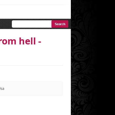
Ricerca
Avanzata
rom hell -
Usa