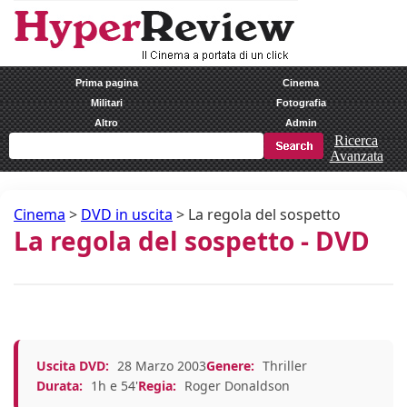
Prima pagina
Cinema
Militari
Fotografia
Altro
Admin
Ricerca
Avanzata
Cinema
>
DVD in uscita
>
La regola del sospetto
La regola del sospetto - DVD
Uscita DVD:
28 Marzo 2003
Genere:
Thriller
Durata:
1h e 54'
Regia:
Roger Donaldson