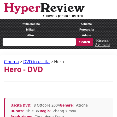
Prima pagina
Cinema
Militari
Fotografia
Altro
Admin
Ricerca
Avanzata
Cinema
>
DVD in uscita
>
Hero
Hero - DVD
Uscita DVD:
8 Ottobre 2004
Genere:
Azione
Durata:
1h e 36'
Regia:
Zhang Yimou
Produzione:
Cina, Hong Kong