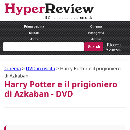
Prima pagina
Cinema
Militari
Fotografia
Altro
Admin
Ricerca
Avanzata
Cinema
>
DVD in uscita
>
Harry Potter e il prigioniero
di Azkaban
Harry Potter e il prigioniero
di Azkaban - DVD