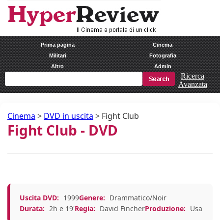
Prima pagina
Cinema
Militari
Fotografia
Altro
Admin
Ricerca
Avanzata
Cinema
>
DVD in uscita
>
Fight Club
Fight Club - DVD
Uscita DVD:
1999
Genere:
Drammatico/Noir
Durata:
2h e 19'
Regia:
David Fincher
Produzione:
Usa