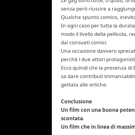
Le gag sono tutte, o quasi, di 
senza però riuscire a raggiung
Qualche spunto comico, inevitab
In ogni caso per tutta la durata
modo il livello della pellicola,
dai consueti comici.
Una occasione davvero sprecata,
perchè i due attori protagonis
Ecco quindi che la presenza di B
sa dare contributi immancabilm
gettata alle ortiche.
Conclusione
Un film con una buona potenzia
scontata.
Un film che in linea di massim