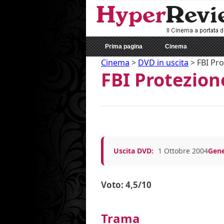
Prima pagina
Cinema
Cinema
>
DVD in uscita
>
FBI Pro
FBI Protezion
Uscita DVD:
1 Ottobre 2004
Gene
Voto: 4,5/10
Trama