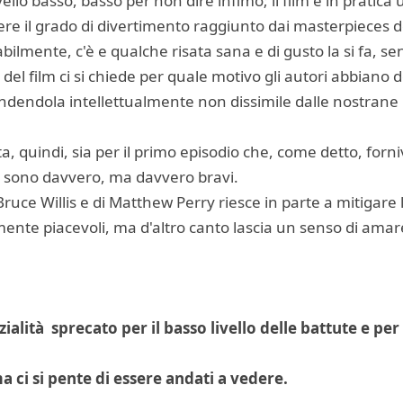
livello basso, basso per non dire infimo; il film è in pra
ere il grado di divertimento raggiunto dai masterpieces 
ilmente, c'è e qualche risata sana e di gusto la si fa, s
 del film ci si chiede per quale motivo gli autori abbiano
 rendendola intellettualmente non dissimile dalle nostrane 
 quindi, sia per il primo episodio che, come detto, forniv
ti sono davvero, ma davvero bravi.
ruce Willis e di Matthew Perry riesce in parte a mitigare l
ente piacevoli, ma d'altro canto lascia un senso di am
lità sprecato per il basso livello delle battute e per
a ci si pente di essere andati a vedere.