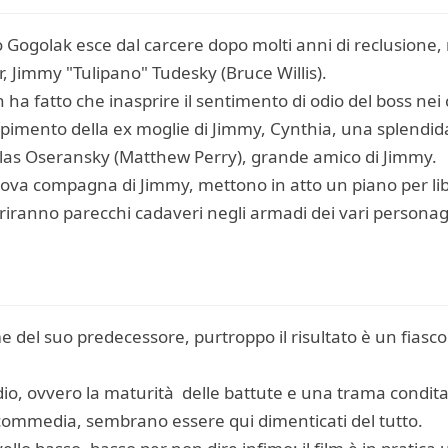
o Gogolak esce dal carcere dopo molti anni di reclusione,
r, Jimmy "Tulipano" Tudesky (Bruce Willis).
ha fatto che inasprire il sentimento di odio del boss nei c
 rapimento della ex moglie di Jimmy, Cynthia, una splendi
olas Oseransky (Matthew Perry), grande amico di Jimmy.
nuova compagna di Jimmy, mettono in atto un piano per li
opriranno parecchi cadaveri negli armadi dei vari personag
rme del suo predecessore, purtroppo il risultato è un fiasc
odio, ovvero la maturità delle battute e una trama condit
commedia, sembrano essere qui dimenticati del tutto.