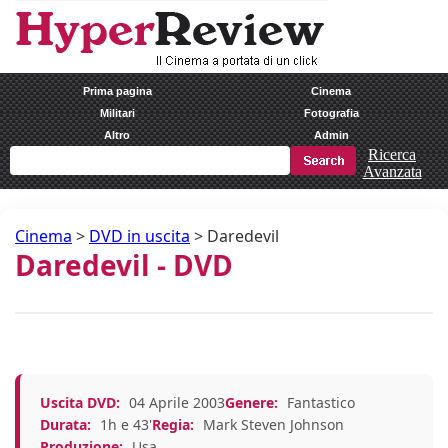
Prima pagina
Cinema
Militari
Fotografia
Altro
Admin
Ricerca
Avanzata
Cinema
>
DVD in uscita
>
Daredevil
Daredevil - DVD
Uscita DVD:
04 Aprile 2003
Genere:
Fantastico
Durata:
1h e 43'
Regia:
Mark Steven Johnson
Produzione:
Usa