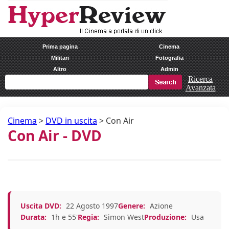
Prima pagina
Cinema
Militari
Fotografia
Altro
Admin
Ricerca
Avanzata
Cinema
>
DVD in uscita
>
Con Air
Con Air - DVD
Uscita DVD:
22 Agosto 1997
Genere:
Azione
Durata:
1h e 55'
Regia:
Simon West
Produzione:
Usa