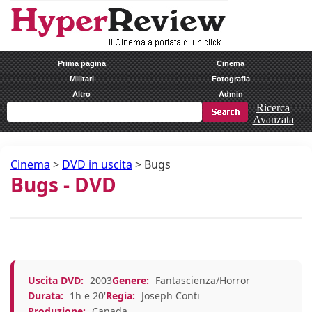
Prima pagina
Cinema
Militari
Fotografia
Altro
Admin
Ricerca
Avanzata
Cinema
>
DVD in uscita
>
Bugs
Bugs - DVD
Uscita DVD:
2003
Genere:
Fantascienza/Horror
Durata:
1h e 20'
Regia:
Joseph Conti
Produzione:
Canada