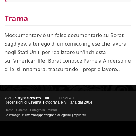
Trama
Mockumentary è un falso documentario su Borat
Sagdiyev, alter ego di un comico inglese che lavora
negli Stati Uniti per realizzare un'inchiesta
sull'american life. Borat conosce Pamela Anderson e
di lei si innamora, trascurando il proprio lavoro..
© 2026
HyperReview
. Tutti i diritti riservati.
Recensioni di Cinema, Fotografia e Militaria dal 2004.
Home
|
Cinema
|
Fotografia
|
Militari
Le immagini e i marchi appartengono ai legittimi proprietari.