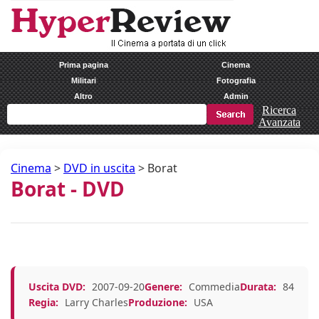
Prima pagina
Cinema
Militari
Fotografia
Altro
Admin
Ricerca
Avanzata
Cinema
>
DVD in uscita
>
Borat
Borat - DVD
Uscita DVD:
2007-09-20
Genere:
Commedia
Durata:
84
Regia:
Larry Charles
Produzione:
USA