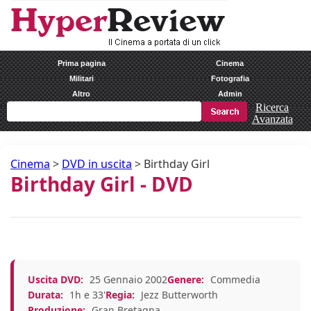
Prima pagina
Cinema
Militari
Fotografia
Altro
Admin
Ricerca
Avanzata
Cinema
>
DVD in uscita
>
Birthday Girl
Birthday Girl - DVD
Uscita DVD:
25 Gennaio 2002
Genere:
Commedia
Durata:
1h e 33'
Regia:
Jezz Butterworth
Produzione:
Gran Bretagna