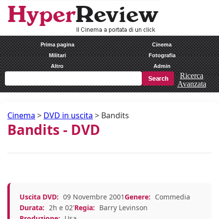
Prima pagina
Cinema
Militari
Fotografia
Altro
Admin
Ricerca
Avanzata
Cinema
>
DVD in uscita
>
Bandits
Bandits - DVD
Uscita DVD:
09 Novembre 2001
Genere:
Commedia
Durata:
2h e 02'
Regia:
Barry Levinson
Produzione:
Usa