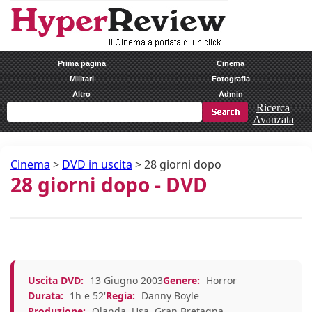
Prima pagina
Cinema
Militari
Fotografia
Altro
Admin
Ricerca
Avanzata
Cinema
>
DVD in uscita
>
28 giorni dopo
28 giorni dopo - DVD
Uscita DVD:
13 Giugno 2003
Genere:
Horror
Durata:
1h e 52'
Regia:
Danny Boyle
Produzione:
Olanda, Usa, Gran Bretagna