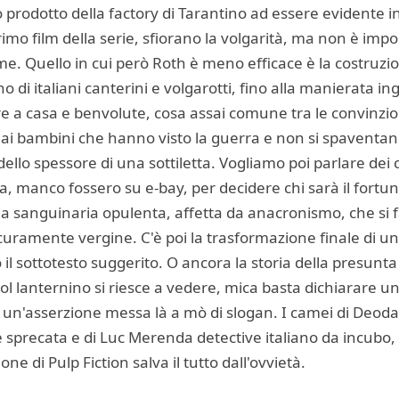
prodotto della factory di Tarantino ad essere evidente i
rimo film della serie, sfiorano la volgarità, ma non è imp
e. Quello in cui però Roth è meno efficace è la costruzione
eno di italiani canterini e volgarotti, fino alla manierata 
e a casa e benvolute, cosa assai comune tra le convinzion
 dai bambini che hanno visto la guerra e non si spaventano
llo spessore di una sottiletta. Vogliamo poi parlare dei cli
a, manco fossero su e-bay, per decidere chi sarà il fortun
alla sanguinaria opulenta, affetta da anacronismo, che si 
icuramente vergine. C'è poi la trasformazione finale di un
il sottotesto suggerito. O ancora la storia della presunta 
l lanternino si riesce a vedere, mica basta dichiarare un
 un'asserzione messa là a mò di slogan. I camei di Deodat
 sprecata e di Luc Merenda detective italiano da incubo, s
ne di Pulp Fiction salva il tutto dall'ovvietà.