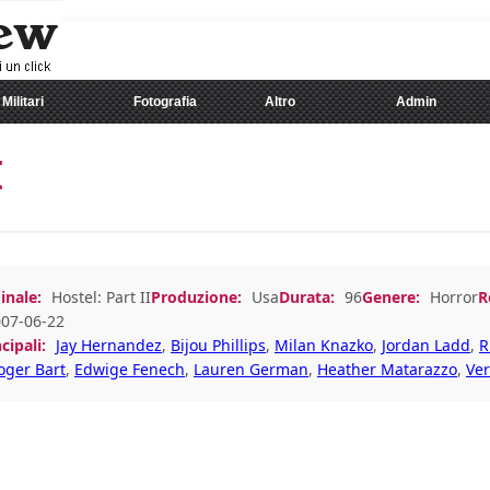
Militari
Fotografia
Altro
Admin
I
inale:
Hostel: Part II
Produzione:
Usa
Durata:
96
Genere:
Horror
R
07-06-22
cipali:
Jay Hernandez
,
Bijou Phillips
,
Milan Knazko
,
Jordan Ladd
,
R
oger Bart
,
Edwige Fenech
,
Lauren German
,
Heather Matarazzo
,
Ver