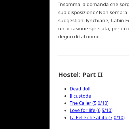
Insomma la domanda che sorge 
sua disposizione? Non sembra ne
suggestioni lynchiane, Cabin F
un'occasione sprecata, per un r
degno di tal nome.
Hostel: Part II
Dead doll
Il custode
The Caller (5,0/10)
Love for life (6,5/10)
La Pelle che abito (7,0/10)