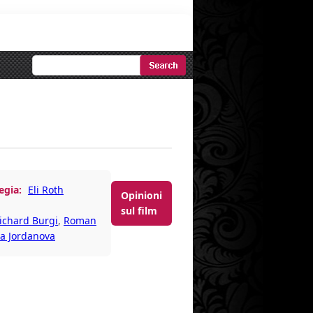
Ricerca
Avanzata
egia:
Eli Roth
Opinioni
sul film
ichard Burgi
,
Roman
a Jordanova