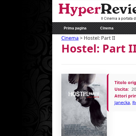
Prima pagina
Cinema
Cinema
>
Hostel: Part II
Hostel: Part I
Titolo orig
Uscita:
20
Attori prin
Janecka
,
R