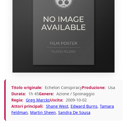
Titolo originale:
Echelon Conspiracy
Produzione:
Usa
Durata:
1h 45
Genere:
Azione / Spionaggio
Regia:
Greg Marcks
Uscita:
2009-10-02
Attori principali:
Shane West
,
Edward Burns
,
Tamara
Feldman
,
Martin Sheen
,
Sandra De Sousa