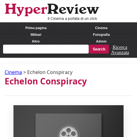
Prima pagina
Cinema
Militari
Fotografia
Altro
Admin
Ricerca
Avanzata
Cinema
>
Echelon Conspiracy
Echelon Conspiracy