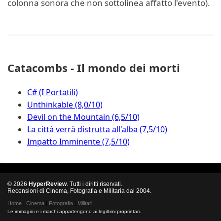
colonna sonora che non sottolinea affatto l'evento).
Catacombs - Il mondo dei morti
C# (I Portatili)
Unthinkable (8,0/10)
Devil on the Mountain (6,5/10)
La città verrà distrutta all'alba (7,5/10)
Impatto Imminente (7,5/10)
© 2026
HyperReview
. Tutti i diritti riservati.
Recensioni di Cinema, Fotografia e Militaria dal 2004.
Home
|
Cinema
|
Fotografia
|
Militari
Le immagini e i marchi appartengono ai legittimi proprietari.