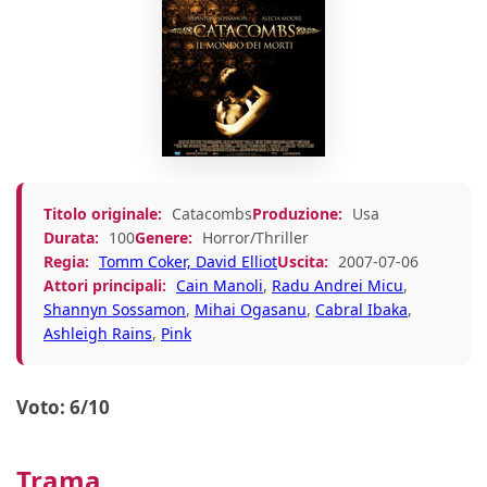
Titolo originale:
Catacombs
Produzione:
Usa
Durata:
100
Genere:
Horror/Thriller
Regia:
Tomm Coker, David Elliot
Uscita:
2007-07-06
Attori principali:
Cain Manoli
,
Radu Andrei Micu
,
Shannyn Sossamon
,
Mihai Ogasanu
,
Cabral Ibaka
,
Ashleigh Rains
,
Pink
Voto: 6/10
Trama