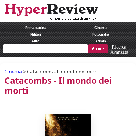
Prima pagina
Cinema
Militari
Fotografia
Altro
Admin
Ricerca
Avanzata
Cinema
>
Catacombs - Il mondo dei morti
Catacombs - Il mondo dei
morti