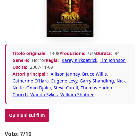
Titolo originale:
1408
Produzione:
Usa
Durata:
94
Genere:
Horror
Regia:
Karey Kirkpatrick
,
Tim Johnson
Uscita:
2007-11-09
Attori principali:
Allison Janney
,
Bruce Willis
,
Catherine O'Hara
,
Eugene Levy
,
Garry Shandling
,
Nick
Nolte
,
Omid Djalili
,
Steve Carell
,
Thomas Haden
Church
,
Wanda Sykes
,
William Shatner
Opinioni sul film
Voto: 7/10