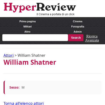
Prima pagina
Cinema
Militari
Fotografia
Altro
Admin
Ricerca
Avanzata
Attori
>
William Shatner
William Shatner
Sesso:
M
Torna all'elenco attori