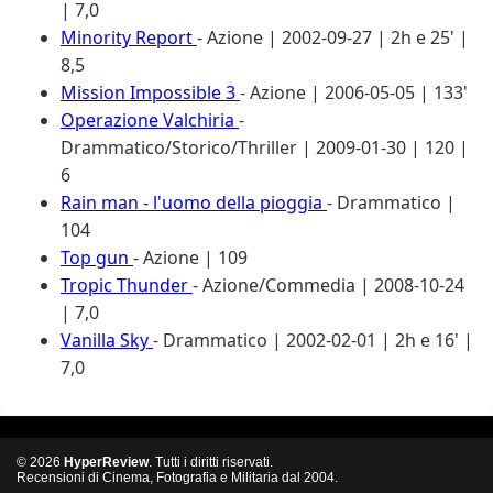
| 7,0
Minority Report
- Azione | 2002-09-27 | 2h e 25' |
8,5
Mission Impossible 3
- Azione | 2006-05-05 | 133'
Operazione Valchiria
-
Drammatico/Storico/Thriller | 2009-01-30 | 120 |
6
Rain man - l'uomo della pioggia
- Drammatico |
104
Top gun
- Azione | 109
Tropic Thunder
- Azione/Commedia | 2008-10-24
| 7,0
Vanilla Sky
- Drammatico | 2002-02-01 | 2h e 16' |
7,0
© 2026
HyperReview
. Tutti i diritti riservati.
Recensioni di Cinema, Fotografia e Militaria dal 2004.