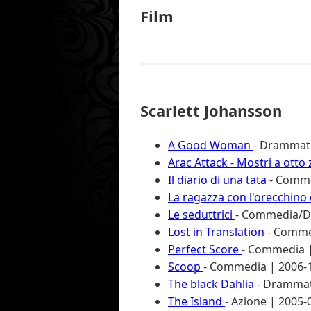
Film
Scarlett Johansson
A Good Woman
- Drammati
Arac Attack - Mostri a ott
Il diario di una tata
- Comme
La ragazza con l'orecchino 
Le seduttrici
- Commedia/D
Lost in Translation
- Commed
Perfect Score
- Commedia | 
Scoop
- Commedia | 2006-1
The black Dahlia
- Drammati
The Island
- Azione | 2005-0