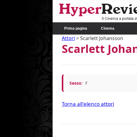
Prima pagina
Cinema
Attori
>
Scarlett Johansson
Scarlett Joha
Sesso:
F
Torna all'elenco attori