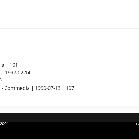
a | 101
 | 1997-02-14
0
e
- Commedia | 1990-07-13 | 107
 2004.
Le