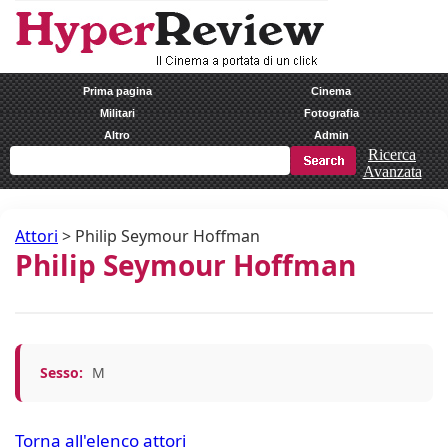
Prima pagina
Cinema
Militari
Fotografia
Altro
Admin
Ricerca
Avanzata
Attori
>
Philip Seymour Hoffman
Philip Seymour Hoffman
Sesso:
M
Torna all'elenco attori