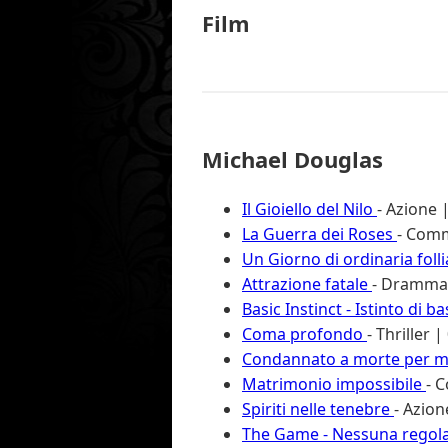
Film
Michael Douglas
Il Gioiello del Nilo
- Azione 
La Guerra dei Roses
- Comm
Un Giorno di ordinaria foll
Attrazione fatale
- Drammat
Basic Instinct - Istinto di b
Coma profondo
- Thriller 
Condannato a morte per ma
Matrimonio impossibile
- 
Spiriti nelle tenebre
- Azion
The Game - Nessuna regol