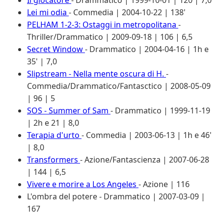
Lei mi odia
- Commedia | 2004-10-22 | 138'
PELHAM 1-2-3: Ostaggi in metropolitana
-
Thriller/Drammatico | 2009-09-18 | 106 | 6,5
Secret Window
- Drammatico | 2004-04-16 | 1h e
35' | 7,0
Slipstream - Nella mente oscura di H.
-
Commedia/Drammatico/Fantasctico | 2008-05-09
| 96 | 5
SOS - Summer of Sam
- Drammatico | 1999-11-19
| 2h e 21 | 8,0
Terapia d'urto
- Commedia | 2003-06-13 | 1h e 46'
| 8,0
Transformers
- Azione/Fantascienza | 2007-06-28
| 144 | 6,5
Vivere e morire a Los Angeles
- Azione | 116
L'ombra del potere
- Drammatico | 2007-03-09 |
167