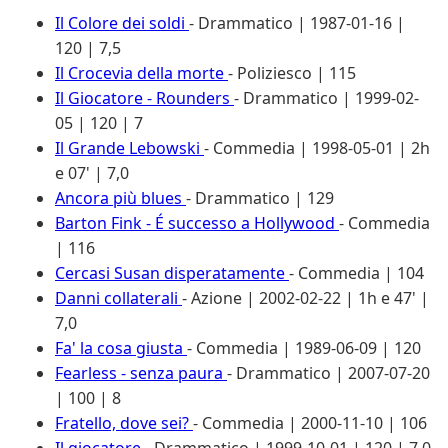
Il Colore dei soldi
- Drammatico | 1987-01-16 |
120 | 7,5
Il Crocevia della morte
- Poliziesco | 115
Il Giocatore - Rounders
- Drammatico | 1999-02-
05 | 120 | 7
Il Grande Lebowski
- Commedia | 1998-05-01 | 2h
e 07' | 7,0
Ancora più blues
- Drammatico | 129
Barton Fink - É successo a Hollywood
- Commedia
| 116
Cercasi Susan disperatamente
- Commedia | 104
Danni collaterali
- Azione | 2002-02-22 | 1h e 47' |
7,0
Fa' la cosa giusta
- Commedia | 1989-06-09 | 120
Fearless - senza paura
- Drammatico | 2007-07-20
| 100 | 8
Fratello, dove sei?
- Commedia | 2000-11-10 | 106
Il giocatore
- Drammatico | 1999-10-01 | 120 | 7,0