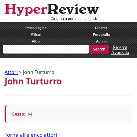
Prima pagina
Cinema
Militari
Fotografia
Altro
Admin
Ricerca
Avanzata
Attori
>
John Turturro
John Turturro
Sesso:
M
Torna all'elenco attori