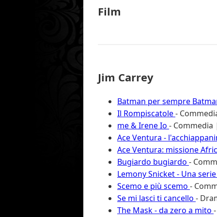
Film
Jim Carrey
Batman per sempre Batma
Il Rompiscatole
- Commedia
me & Irene Io
- Commedia |
Ace Ventura - l'acchiappan
Ace Ventura: missione Afri
Bugiardo bugiardo
- Comm
Lemony Snicket - Una serie 
Scemo e più scemo
- Comm
Se mi lasci ti cancello
- Dra
The Mask - da zero a mito