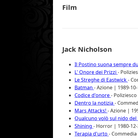
Film
Jack Nicholson
Il Postino suona sempre d
L' Onore dei Prizzi
- Polizie
Le Streghe di Eastwick
- C
Batman
- Azione | 1989-10-1
Codice d'onore
- Poliziesco
Dentro la notizia
- Commedi
Mars Attacks!
- Azione | 19
Qualcuno volò sul nido del
Shining
- Horror | 1980-12-2
Terapia d'urto
- Commedia |